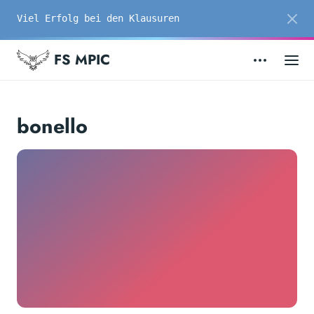
Viel Erfolg bei den Klausuren
FS MPIC
bonello