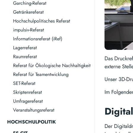
Garching-Referat
Getränkereferat
Hochschulpolitisches Referat
impulsiv-Referat
Informationsreferat (iRef)
Lagerreferat
Raumreferat
Das Druckref
Referat für Ökologische Nachhaltigkeit
externe Stell
Referat für Teamentwicklung
Unser 3D-Dru
SET-Referat
Im Folgenden
Skriptenreferat
Umfragereferat
Digita
Veranstaltungsreferat
HOCHSCHULPOLITIK
Der Digitaldr