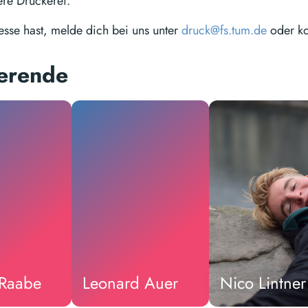
ere Druckerei.
resse hast, melde dich bei uns unter
druck@fs.tum.de
oder k
ierende
 Raabe
Leonard Auer
Nico Lintner