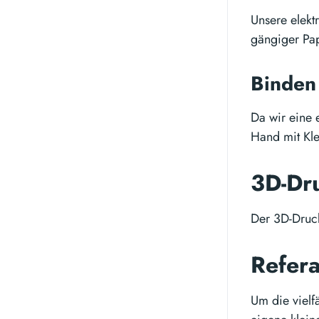
Unsere elekt
gängiger Pap
Binde
Da wir eine 
Hand mit Kl
3D-Dr
Der 3D-Druc
Refera
Um die vielf