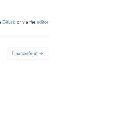
on
GitLab
or via the
editor
Finanzreferat →