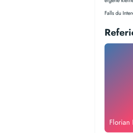
eigene klein
Falls du Inte
Refer
Florian