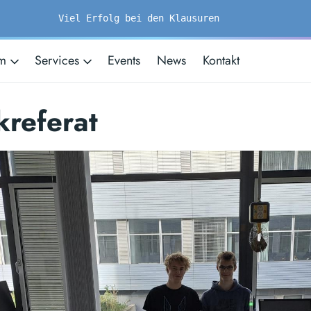
Viel Erfolg bei den Klausuren
um
Services
Events
News
Kontakt
kreferat