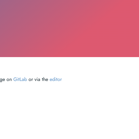
page on
GitLab
or via the
editor