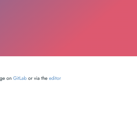
page on
GitLab
or via the
editor