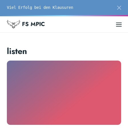
Viel Erfolg bei den Klausuren
FS MPIC
listen