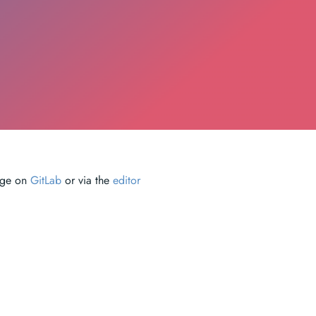
page on
GitLab
or via the
editor