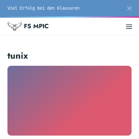
Viel Erfolg bei den Klausuren
FS MPIC
tunix