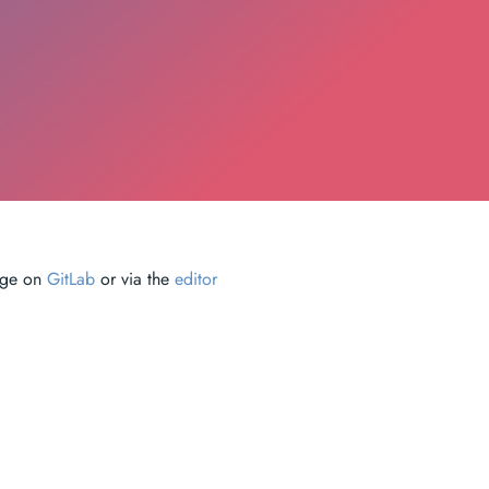
page on
GitLab
or via the
editor